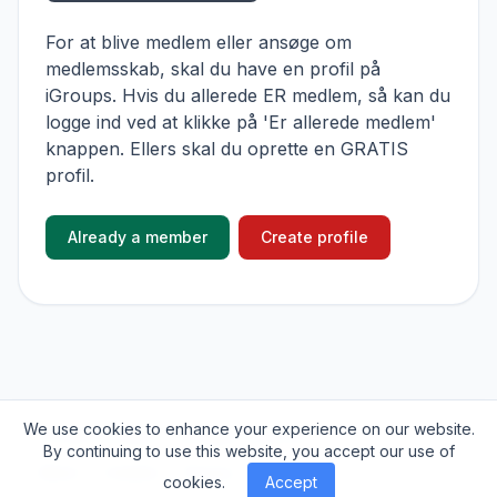
For at blive medlem eller ansøge om
medlemsskab, skal du have en profil på
iGroups. Hvis du allerede ER medlem, så kan du
logge ind ved at klikke på 'Er allerede medlem'
knappen. Ellers skal du oprette en GRATIS
profil.
Already a member
Create profile
We use cookies to enhance your experience on our website.
© 2026
iGroups.io
. All rights reserved.
By continuing to use this website, you accept our use of
About
Cookies
Privacy
Contact
cookies.
Accept