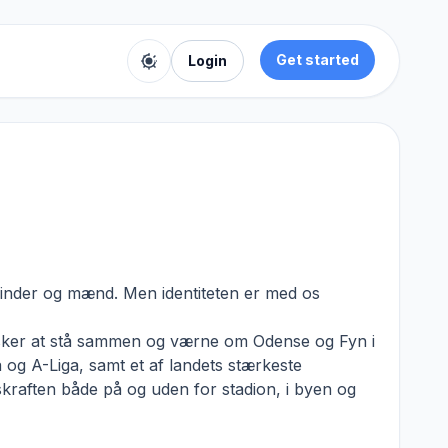
Get started
Login
Toggle color theme
 kvinder og mænd. Men identiteten er med os
nsker at stå sammen og værne om Odense og Fyn i
og A-Liga, samt et af landets stærkeste
kraften både på og uden for stadion, i byen og