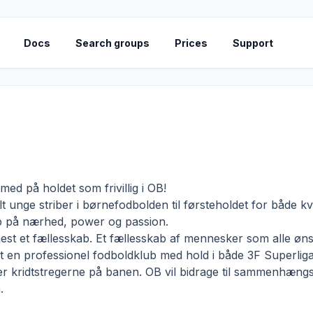
Docs
Search groups
Prices
Support
ed på holdet som frivillig i OB!
helt unge striber i børnefodbolden til førsteholdet for både
op på nærhed, power og passion.
mest et fællesskab. Et fællesskab af mennesker som alle ø
 en professionel fodboldklub med hold i både 3F Superliga 
r kridtstregerne på banen. OB vil bidrage til sammenhængs
.