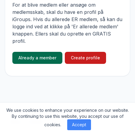
For at blive medlem eller ansøge om
medlemsskab, skal du have en profil på
iGroups. Hvis du allerede ER medlem, så kan du
logge ind ved at klikke på 'Er allerede medlem'
knappen. Ellers skal du oprette en GRATIS
profil.
Already a member
Create profile
We use cookies to enhance your experience on our website.
© 2026
iGroups.io
. All rights reserved.
By continuing to use this website, you accept our use of
About
Cookies
Privacy
Contact
cookies.
Accept