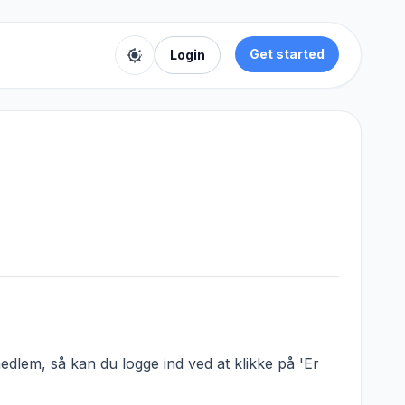
Get started
Login
Toggle color theme
dlem, så kan du logge ind ved at klikke på 'Er