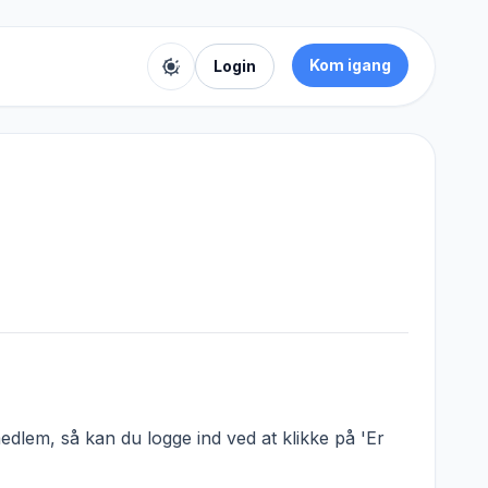
Kom igang
Login
Toggle color theme
dlem, så kan du logge ind ved at klikke på 'Er