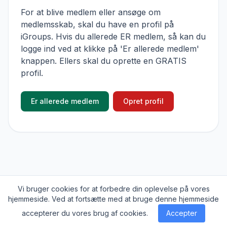
For at blive medlem eller ansøge om
medlemsskab, skal du have en profil på
iGroups. Hvis du allerede ER medlem, så kan du
logge ind ved at klikke på 'Er allerede medlem'
knappen. Ellers skal du oprette en GRATIS
profil.
Er allerede medlem
Opret profil
Vi bruger cookies for at forbedre din oplevelse på vores
© 2026
iGroups.io
. Alle rettigheder forbeholdes
hjemmeside. Ved at fortsætte med at bruge denne hjemmeside
Om
Cookies
Privatlivs politik
Kontakt
accepterer du vores brug af cookies.
Accepter