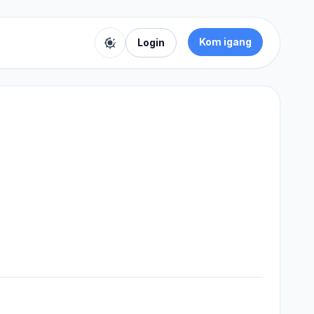
Kom igang
Login
Toggle color theme