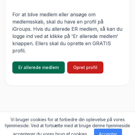
For at blive medlem eller ansøge om
medlemsskab, skal du have en profil på
iGroups. Hvis du allerede ER medlem, så kan du
logge ind ved at klikke på 'Er allerede medlem'
knappen. Ellers skal du oprette en GRATIS
profil.
Er allerede medlem
Opret profil
Vi bruger cookies for at forbedre din oplevelse på vores
© 2026
iGroups.io
. Alle rettigheder forbeholdes
hjemmeside. Ved at fortsætte med at bruge denne hjemmeside
Om
Cookies
Privatlivs politik
Kontakt
accepterer du vores brug af cookies.
Accepter