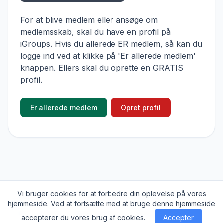
For at blive medlem eller ansøge om
medlemsskab, skal du have en profil på
iGroups. Hvis du allerede ER medlem, så kan du
logge ind ved at klikke på 'Er allerede medlem'
knappen. Ellers skal du oprette en GRATIS
profil.
Er allerede medlem
Opret profil
Vi bruger cookies for at forbedre din oplevelse på vores
© 2026
iGroups.io
. Alle rettigheder forbeholdes
hjemmeside. Ved at fortsætte med at bruge denne hjemmeside
Om
Cookies
Privatlivs politik
Kontakt
accepterer du vores brug af cookies.
Accepter