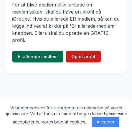
For at blive medlem eller ansøge om
medlemsskab, skal du have en profil på
iGroups. Hvis du allerede ER medlem, så kan du
logge ind ved at klikke på 'Er allerede medlem'
knappen. Ellers skal du oprette en GRATIS
profil.
Er allerede medlem
Opret profil
Vi bruger cookies for at forbedre din oplevelse på vores
© 2026
iGroups.io
. Alle rettigheder forbeholdes
hjemmeside. Ved at fortsætte med at bruge denne hjemmeside
Om
Cookies
Privatlivs politik
Kontakt
accepterer du vores brug af cookies.
Accepter