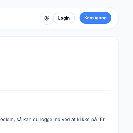
Kom igang
Login
Toggle color theme
dlem, så kan du logge ind ved at klikke på 'Er