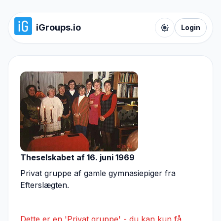
iGroups.io
Login
Toggle color t
Theselskabet af 16. juni 1969
Privat gruppe af gamle gymnasiepiger fra
Efterslægten.
Dette er en 'Privat gruppe' - du kan kun få