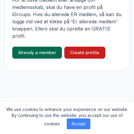
For at blive medlem eller ansøge om
medlemsskab, skal du have en profil på
iGroups. Hvis du allerede ER medlem, så kan du
logge ind ved at klikke på 'Er allerede medlem'
knappen. Ellers skal du oprette en GRATIS
profil.
Already a member
Create profile
© 2026
iGroups.io
. All rights reserved.
We use cookies to enhance your experience on our website.
By continuing to use this website, you accept our use of
About
Cookies
Privacy
Contact
cookies.
Accept