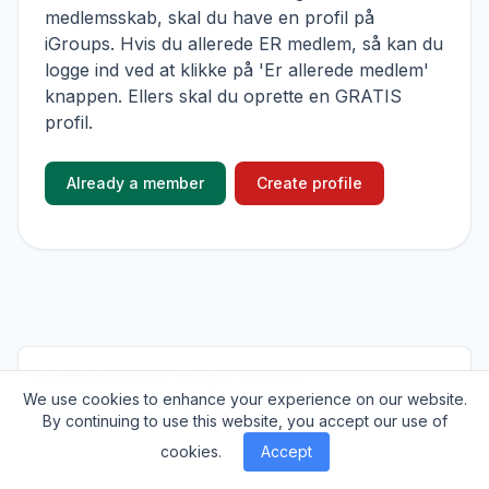
medlemsskab, skal du have en profil på
iGroups. Hvis du allerede ER medlem, så kan du
logge ind ved at klikke på 'Er allerede medlem'
knappen. Ellers skal du oprette en GRATIS
profil.
Already a member
Create profile
© 2026
iGroups.io
. All rights reserved.
We use cookies to enhance your experience on our website.
About
Cookies
Privacy
Contact
By continuing to use this website, you accept our use of
cookies.
Accept