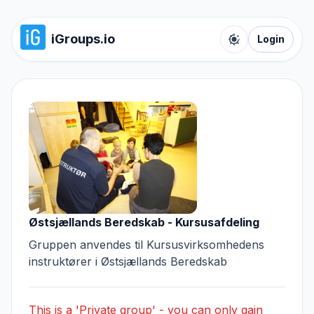
iGroups.io
Login
Toggle color t
Østsjællands Beredskab - Kursusafdeling
Gruppen anvendes til Kursusvirksomhedens
instruktører i Østsjællands Beredskab
This is a 'Private group' - you can only gain