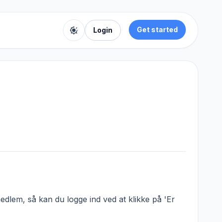
Get started
Login
Toggle color theme
dlem, så kan du logge ind ved at klikke på 'Er