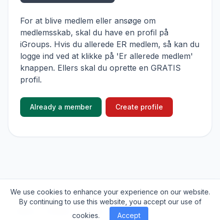
For at blive medlem eller ansøge om
medlemsskab, skal du have en profil på
iGroups. Hvis du allerede ER medlem, så kan du
logge ind ved at klikke på 'Er allerede medlem'
knappen. Ellers skal du oprette en GRATIS
profil.
Already a member
Create profile
We use cookies to enhance your experience on our website.
© 2026
iGroups.io
. All rights reserved.
By continuing to use this website, you accept our use of
About
Cookies
Privacy
Contact
cookies.
Accept