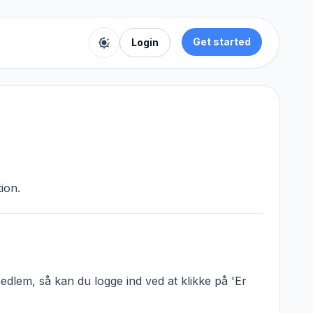
Get started
Login
Toggle color theme
ion.
dlem, så kan du logge ind ved at klikke på 'Er